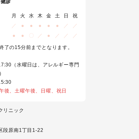
児健診
月
火
水
木
金
土
日
祝
／
●
●
●
●
●
／
／
●
●
〇
／
●
／
／
／
終了の15分前までとなります。
0～17:30（水曜日は、アレルギー専門
）
5:30
午後、土曜午後、日曜、祝日
クリニック
段原南1丁目1-22