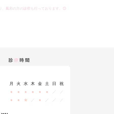
り、風邪の方の診察も行っております。😊
診
療
時間
月
火
水
木
金
土
日
祝
●
●
●
●
●
●
／
／
●
●
★
／
●
／
／
／